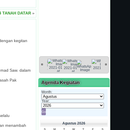
14 TANAH DATAR
»
dengan kegitan
ammad Saw. dalam
rasah Pak
Agenda Kegiatan
Month:
Year:
elalu
Agustus 2026
a dan menambah
S
M
T
W
T
F
S