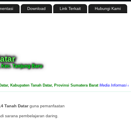
entasi
Download
Link Terkait
Hubungi Kami
atar
 Kec. Tanjung Baru
Kabupaten Tanah Datar, Provinsi Sumatera Barat
Media Informasi dan Sar
4 Tanah Datar
guna pemanfaatan
adi sarana pembelajaran daring.