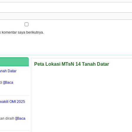
 komentar saya berikutnya.
Peta Lokasi MTsN 14 Tanah Datar
anah Datar
di
[[Baca
wakili OMI 2025
an diraih
[[Baca