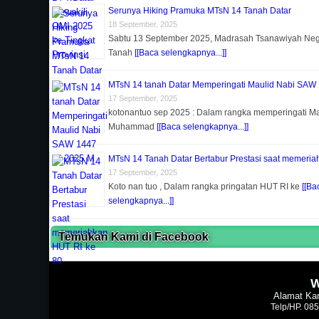
Serunya Hiking Pramuka MTsN 14 Tanah Datar
18 September, 2025
Sabtu 13 September 2025, Madrasah Tsanawiyah Nege
Tanah
[[Baca selengkapnya...]]
MTsN 14 tanah Datar Memperingati Maulid Nabi SAW
17 September, 2025
kotonantuo sep 2025 : Dalam rangka memperingati Ma
Muhammad
[[Baca selengkapnya...]]
MTsN 14 Tanah Datar Bertabur Prestasi saat memeria
17 September, 2025
Koto nan tuo , Dalam rangka pringatan HUT RI ke
[[Ba
selengkapnya...]]
Temukan Kami di Facebook
W
Alamat Kan
Telp/HP. 08