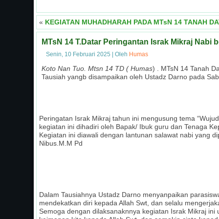
«
KEGIATAN MUHADHARAH PADA MTsN 14 TANAH D
MTsN 14 T.Datar Peringantan Israk Mikraj Nab
Senin, 10 Februari 2025
|
Oleh
Humas
Koto Nan Tuo. Mtsn 14 TD ( Humas
) . MTsN 14 Tanah D
Tausiah yangb disampaikan oleh Ustadz Darno pada Sabt
Peringatan Israk Mikraj tahun ini mengusung tema “Wuj
kegiatan ini dihadiri oleh Bapak/ Ibuk guru dan Tenaga Ke
Kegiatan ini diawali dengan lantunan salawat nabi yang 
Nibus.M.M Pd
Dalam Tausiahnya Ustadz Darno menyanpaikan parasiswa ha
mendekatkan diri kepada Allah Swt, dan selalu mengerjaka
Semoga dengan dilaksanaknnya kegiatan Israk Mikraj ini