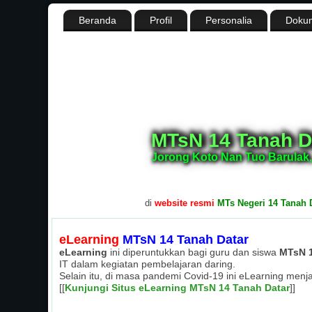
Beranda
Profil
Personalia
Dokum
MTsN 14 Tanah D
Jorong Koto Nan Tuo Barulak,
.
Selamat datang di
website resmi
MTs Negeri 14 Tanah Datar, 
eLearning
MTsN 14 Tanah Datar
eLearning
ini diperuntukkan bagi guru dan siswa
MTsN 1
IT dalam kegiatan pembelajaran daring.
Selain itu, di masa pandemi Covid-19 ini eLearning menj
[[
Kunjungi Situs eLearning MTsN 14 Tanah Datar
]]