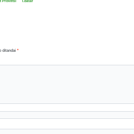
t Provinsi
T.datar
 ditandai
*