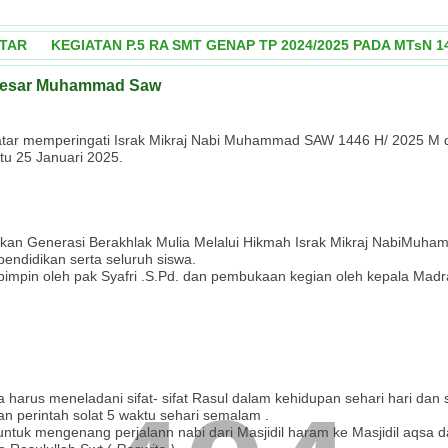
ATAR
KEGIATAN P.5 RA SMT GENAP TP 2024/2025 PADA MTsN 
i besar Muhammad Saw
atar memperingati Israk Mikraj Nabi Muhammad SAW 1446 H/ 2025 M 
u 25 Januari 2025.
udkan Generasi Berakhlak Mulia Melalui Hikmah Israk Mikraj NabiMuh
pendidikan serta seluruh siswa.
dipimpin oleh pak Syafri .S.Pd. dan pembukaan kegian oleh kepala Mad
rus meneladani sifat- sifat Rasul dalam kehidupan sehari hari dan s
n perintah solat 5 waktu sehari semalam .
 untuk mengenang perjalann nabi dari Masjidil haram ke Masjidil aqs