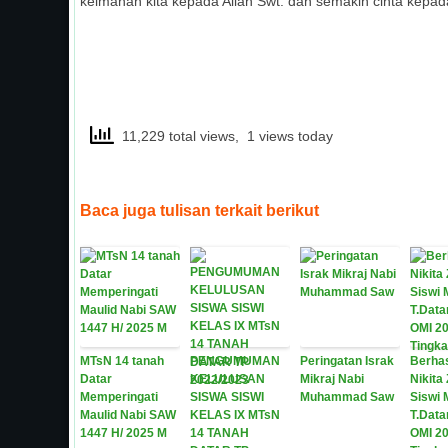
keimanan kita kepada Allah Swt. dan semakin cinta kepad
11,229 total views, 1 views today
Baca juga tulisan terkait berikut
MTsN 14 tanah
PENGUMUMAN
Peringatan Israk
Berhas
Datar
KELULUSAN
Mikraj Nabi
Nikita
Memperingati
SISWA SISWI
Muhammad Saw
Siswi 
Maulid Nabi SAW
KELAS IX MTsN
T.Data
1447 H/ 2025 M
14 TANAH
OMI 20