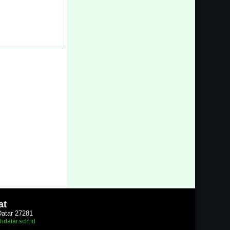
at
Datar 27281
hdatar.sch.id