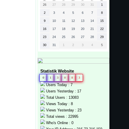
26
27
28
29
30
31
1
2
3
4
5
6
7
8
9
10
11
12
13
14
15
16
17
18
19
20
21
22
23
24
25
26
27
28
29
30
31
1
2
3
4
5
Statistik Website
0
1
3
0
8
3
Users Today : 7
Users Yesterday : 17
Total Users : 13083
Views Today : 8
Views Yesterday : 23
Total views : 22995
Who's Online : 0