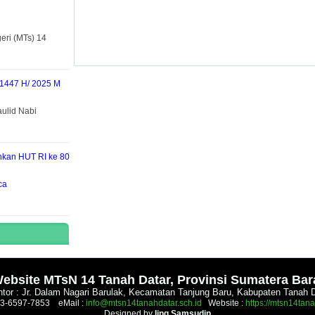
ri (MTs) 14
 1447 H/ 2025 M
ulid Nabi
hkan HUT RI ke 80
ca
.
ebsite MTsN 14 Tanah Datar, Provinsi Sumatera Bar
tor : Jr. Dalam Nagari Barulak, Kecamatan Tanjung Baru, Kabupaten Tanah 
53-6597-7853 eMail :
info@mtsn14tanahdatar.sch.id
Website :
https://mtsn14tana
Designed by
Iing Samsudin