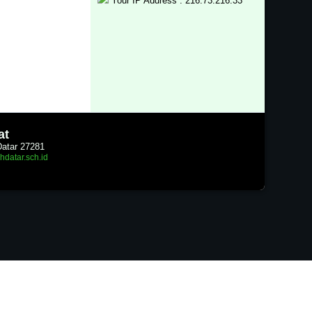
Your IP Address : 216.73.216.33
at
Datar 27281
hdatar.sch.id