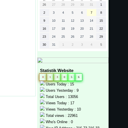
26
27
28
29
30
31
1
2
3
4
5
6
7
8
9
10
11
12
13
14
15
16
17
18
19
20
21
22
23
24
25
26
27
28
29
30
31
1
2
3
4
5
Statistik Website
0
1
3
0
5
6
Users Today : 15
Users Yesterday : 9
Total Users : 13056
Views Today : 17
Views Yesterday : 10
Total views : 22961
Who's Online : 0