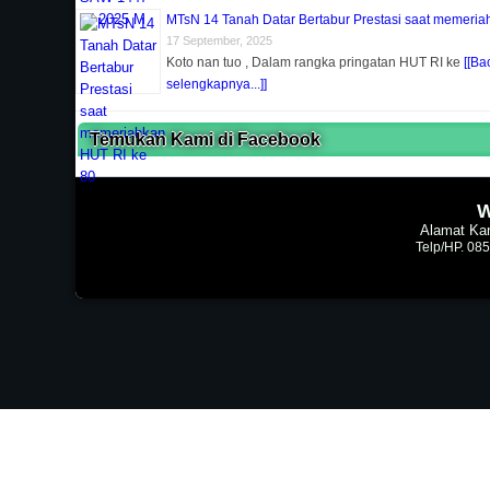
MTsN 14 Tanah Datar Bertabur Prestasi saat memeria
17 September, 2025
Koto nan tuo , Dalam rangka pringatan HUT RI ke
[[Ba
selengkapnya...]]
Temukan Kami di Facebook
W
Alamat Kan
Telp/HP. 08