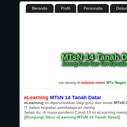
Beranda
Profil
Personalia
Dokum
MTsN 14 Tanah D
Jorong Koto Nan Tuo Barulak,
.
Selamat datang di
website resmi
MTs Negeri 14 T
eLearning
MTsN 14 Tanah Datar
eLearning
ini diperuntukkan bagi guru dan siswa
MTsN 1
IT dalam kegiatan pembelajaran daring.
Selain itu, di masa pandemi Covid-19 ini eLearning menj
[[
Kunjungi Situs eLearning MTsN 14 Tanah Datar
]]