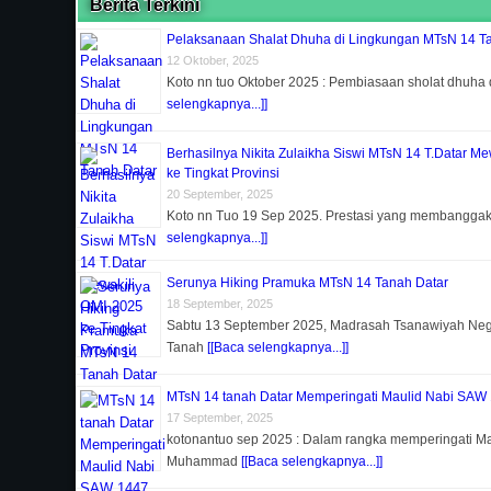
Berita Terkini
Pelaksanaan Shalat Dhuha di Lingkungan MTsN 14 T
12 Oktober, 2025
Koto nn tuo Oktober 2025 : Pembiasaan sholat dhuha 
selengkapnya...]]
Berhasilnya Nikita Zulaikha Siswi MTsN 14 T.Datar Me
ke Tingkat Provinsi
20 September, 2025
Koto nn Tuo 19 Sep 2025. Prestasi yang membanggak
selengkapnya...]]
Serunya Hiking Pramuka MTsN 14 Tanah Datar
18 September, 2025
Sabtu 13 September 2025, Madrasah Tsanawiyah Nege
Tanah
[[Baca selengkapnya...]]
MTsN 14 tanah Datar Memperingati Maulid Nabi SAW
17 September, 2025
kotonantuo sep 2025 : Dalam rangka memperingati Ma
Muhammad
[[Baca selengkapnya...]]