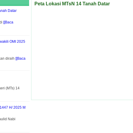
Peta Lokasi MTsN 14 Tanah Datar
anah Datar
di
[[Baca
wakili OMI 2025
an diraih
[[Baca
ri (MTs) 14
 1447 H/ 2025 M
ulid Nabi