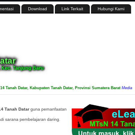
entasi
Download
Link Terkait
Hubungi Kami
atar
 Kec. Tanjung Baru
anah Datar, Kabupaten Tanah Datar, Provinsi Sumatera Barat
Media Infor
4 Tanah Datar
guna pemanfaatan
adi sarana pembelajaran daring.