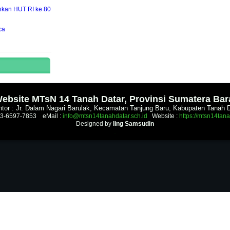
hkan HUT RI ke 80
ca
.
ebsite MTsN 14 Tanah Datar, Provinsi Sumatera Bar
tor : Jr. Dalam Nagari Barulak, Kecamatan Tanjung Baru, Kabupaten Tanah 
53-6597-7853 eMail :
info@mtsn14tanahdatar.sch.id
Website :
https://mtsn14tana
Designed by
Iing Samsudin
.