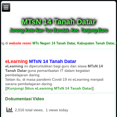
MTsN 14 Tanah Datar
Jorong Koto Nan Tuo Barulak, Kec. Tanjung Baru
di
website resmi
MTs Negeri 14 Tanah Datar, Kabupaten Tanah Datar, Pro
eLearning
MTsN 14 Tanah Datar
eLearning
ini diperuntukkan bagi guru dan siswa
MTsN 14
Tanah Datar
guna pemanfaatan IT dalam kegiatan
pembelajaran daring.
Selain itu, di masa pandemi Covid-19 ini eLearning menjadi
sarana pembelajaran daring.
[[
Kunjungi Situs eLearning MTsN 14 Tanah Datar
]]
Dokumentasi Video
2,016 total views, 1 views today