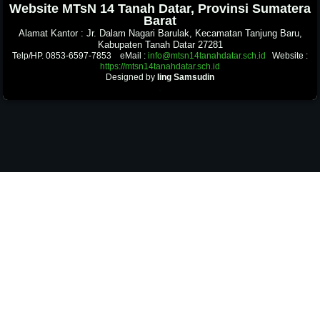
Website MTsN 14 Tanah Datar, Provinsi Sumatera
Barat
Alamat Kantor : Jr. Dalam Nagari Barulak, Kecamatan Tanjung Baru,
Kabupaten Tanah Datar 27281
Telp/HP. 0853-6597-7853 eMail :
info@mtsn14tanahdatar.sch.id
Website :
https://mtsn14tanahdatar.sch.id
Designed by
Iing Samsudin
.